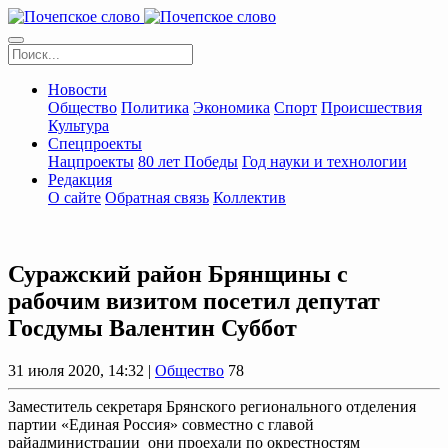
Новости
Общество
Политика
Экономика
Спорт
Происшествия
Культура
Спецпроекты
Нацпроекты
80 лет Победы
Год науки и технологии
Редакция
О сайте
Обратная связь
Коллектив
Суражский район Брянщины с
рабочим визитом посетил депутат
Госдумы Валентин Суббот
31 июля 2020, 14:32 |
Общество
78
Заместитель секретаря Брянского регионального отделения
партии «Единая Россия» совместно с главой
райадминистрации они проехали по окрестностям