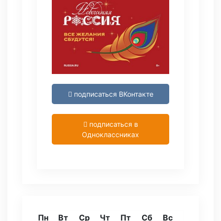
подписаться ВКонтакте
подписаться в
Одноклассниках
Пн
Вт
Ср
Чт
Пт
Сб
Вс