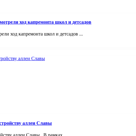
смотрели ход капремонта школ и детсадов
ели ход капремонта школ и детсадов ...
устройству аллеи Славы
йству аллеи Славы В рамках ...