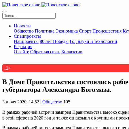
Новости
Общество
Политика
Экономика
Спорт
Происшествия
Ку
Спецпроекты
Нацпроекты
80 лет Победы
Год науки и технологии
Редакция
О сайте
Обратная связь
Коллектив
12+
В Доме Правительства состоялась рабо
губернатора Александра Богомаза.
3 июля 2020, 14:52 |
Общество
105
В рамках рабочей встречи зампред Правительства высоко оцен
в этой сфере на 2020 год ,а также ознакомил с крупными проект
В рамках рабочей встречи зампред Правительства высоко оцен