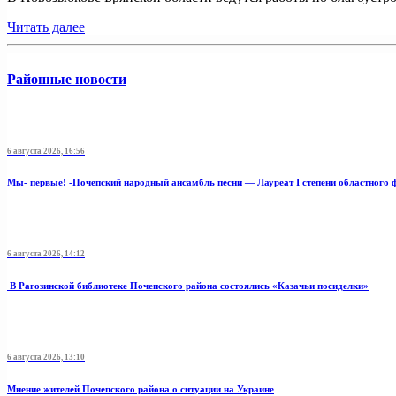
Читать далее
Районные новости
6 августа 2026, 16:56
Мы- первые! -Почепский народный ансамбль песни — Лауреат I степени областного 
6 августа 2026, 14:12
В Рагозинской библиотеке Почепского района состоялись «Казачьи посиделки»
6 августа 2026, 13:10
Мнение жителей Почепского района о ситуации на Украине