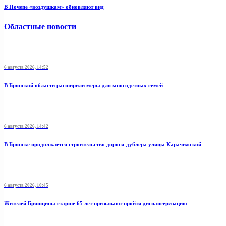
В Почепе «воздушкам» обновляют вид
Областные новости
6 августа 2026, 14:52
В Брянской области расширили меры для многодетных семей
6 августа 2026, 14:42
В Брянске продолжается строительство дороги-дублёра улицы Карачижской
6 августа 2026, 10:45
Жителей Брянщины старше 65 лет призывают пройти диспансеризацию