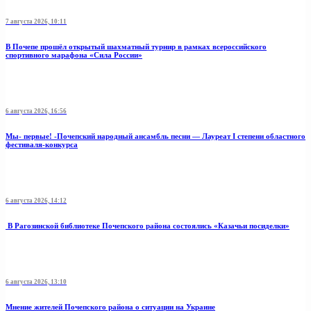
7 августа 2026, 10:11
В Почепе прошёл открытый шахматный турнир в рамках всероссийского
спортивного марафона «Сила России»
6 августа 2026, 16:56
Мы- первые! -Почепский народный ансамбль песни — Лауреат I степени областного
фестиваля-конкурса
6 августа 2026, 14:12
В Рагозинской библиотеке Почепского района состоялись «Казачьи посиделки»
6 августа 2026, 13:10
Мнение жителей Почепского района о ситуации на Украине