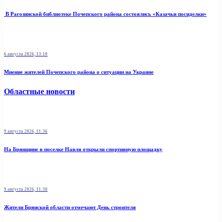
В Рагозинской библиотеке Почепского района состоялись «Казачьи посиделки»
6 августа 2026, 13:10
Мнение жителей Почепского района о ситуации на Украине
Областные новости
9 августа 2026, 11:36
На Брянщине в поселке Навля открыли спортивную площадку
9 августа 2026, 11:30
Жители Брянской области отмечают День строителя