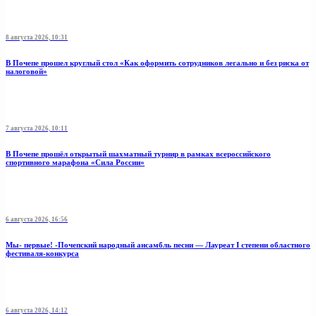
8 августа 2026, 10:31
В Почепе прошел круглый стол «Как оформить сотрудников легально и без риска от
налоговой»
7 августа 2026, 10:11
В Почепе прошёл открытый шахматный турнир в рамках всероссийского
спортивного марафона «Сила России»
6 августа 2026, 16:56
Мы- первые! -Почепский народный ансамбль песни — Лауреат I степени областного
фестиваля-конкурса
6 августа 2026, 14:12