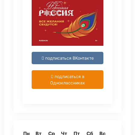
подписаться ВКонтакте
подписаться в
Одноклассниках
Пн
Вт
Ср
Чт
Пт
Сб
Вс