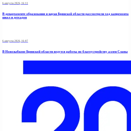
6 августа 2026, 16:11
В департаменте образования и науки Брянской области рассмотрели ход капремонта
школ и детсадов
6 августа 2026, 16:07
В Новозыбкове Брянской области ведутся работы по благоустройству аллеи Славы