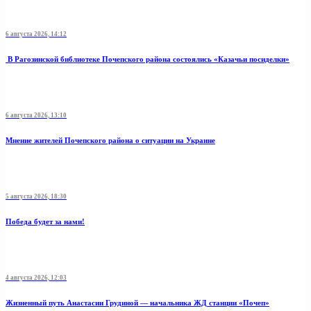
6 августа 2026, 14:12
В Рагозинской библиотеке Почепского района состоялись «Казачьи посиделки»
6 августа 2026, 13:10
Мнение жителей Почепского района о ситуации на Украине
5 августа 2026, 18:30
Победа будет за нами!
4 августа 2026, 12:03
Жизненный путь Анастасии Грудиной — начальника ЖД станции «Почеп»