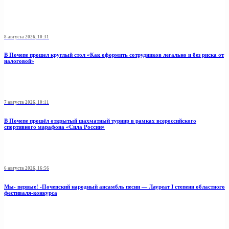
8 августа 2026, 10:31
В Почепе прошел круглый стол «Как оформить сотрудников легально и без риска от
налоговой»
7 августа 2026, 10:11
В Почепе прошёл открытый шахматный турнир в рамках всероссийского
спортивного марафона «Сила России»
6 августа 2026, 16:56
Мы- первые! -Почепский народный ансамбль песни — Лауреат I степени областного
фестиваля-конкурса