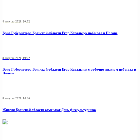
8 августа 2026, 20:02
Врио Губернатора Брянской области Егор Ковальчук побывал в Погаре
8 августа 2026, 19:22
Врио Губернатора Брянской области Егор Ковальчук с рабочим визитом побывал в
Почепе
8 августа 2026, 14:36
Жители Брянской области отмечают День физкультурника