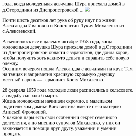
года, когда молоденькая девчушка Шура приехала домой в
д.Огородники из Днепропетровской ...
Почти шесть десятков лет рука об руку идут по жизни
Александра Ивановна и Константин Лукич Михаленко из
с.Алексеевский.
А начиналось все в далеком октябре 1958 года, когда
молоденькая девчушка Шура приехала домой в д.Огородники
из Днепропетровской области с заработков, где доила коров,
чтобы получить хоть какие-то деньги и справить себе новую
одежду.
Осенним вечером пошла Александра с девчатами на круг. Там
на танцах и заприметил красивую скромную девушку
местный парень — гармонист Костя Михаленко.
28 февраля 1959 года молодые люди расписались в сельсовете,
а свадьбу сыграли 6 марта.
Жизнь молодожены начинали скромно, в маленьком
родительском домике Константина вместе с его матерью
Анисьей Фроловной.
У каждой пары есть свой особенный секрет семейного
долголетия, а по мнению супругов Михаленко, у них он
заключается в помощи друг другу, уважении и умении
прощать.