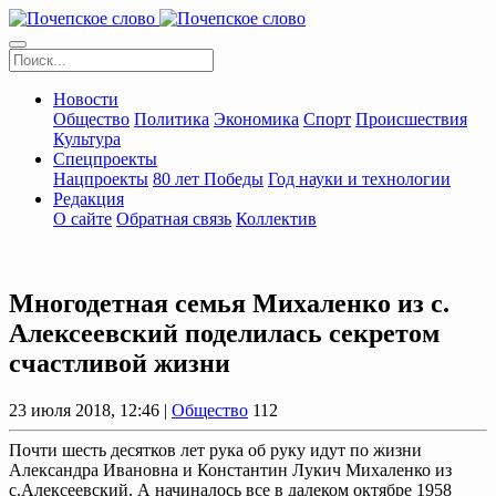
Новости
Общество
Политика
Экономика
Спорт
Происшествия
Культура
Спецпроекты
Нацпроекты
80 лет Победы
Год науки и технологии
Редакция
О сайте
Обратная связь
Коллектив
Многодетная семья Михаленко из с.
Алексеевский поделилась секретом
счастливой жизни
23 июля 2018, 12:46 |
Общество
112
Почти шесть десятков лет рука об руку идут по жизни
Александра Ивановна и Константин Лукич Михаленко из
с.Алексеевский. А начиналось все в далеком октябре 1958