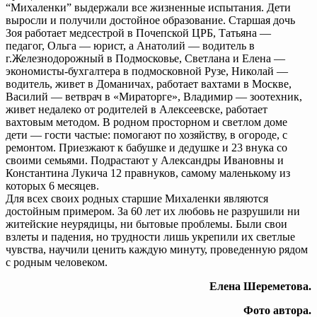
“Михаленки” выдержали все жизненные испытания. Дети
выросли и получили достойное образование. Старшая дочь
Зоя работает медсестрой в Почепской ЦРБ, Татьяна —
педагог, Ольга — юрист, а Анатолий — водитель в
г.Железнодорожный в Подмосковье, Светлана и Елена —
экономисты-бухгалтера в подмосковной Рузе, Николай —
водитель, живет в Доманичах, работает вахтами в Москве,
Василий — ветврач в «Мираторге», Владимир — зоотехник,
живет недалеко от родителей в Алексеевске, работает
вахтовым методом. В родном просторном и светлом доме
дети — гости частые: помогают по хозяйству, в огороде, с
ремонтом. Приезжают к бабушке и дедушке и 23 внука со
своими семьями. Подрастают у Александры Ивановны и
Константина Лукича 12 правнуков, самому маленькому из
которых 6 месяцев.
Для всех своих родных старшие Михаленки являются
достойным примером. За 60 лет их любовь не разрушили ни
житейские неурядицы, ни бытовые проблемы. Были свои
взлеты и падения, но трудности лишь укрепили их светлые
чувства, научили ценить каждую минуту, проведенную рядом
с родным человеком.
Елена Шереметова.
Фото автора.