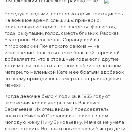
п.Московский Почепского района — не ...
Беседуя с людьми, детство которых приходилось
на военное время, слышишь, примерно,
одинаковую историю про зверства фашистов,
годы оккупации, голод, смерть близких. Рассказ
Екатерины Николаевны Справцевой из
п.Московский Почепского района — не
исключение. Только вот еще большей горечи ей
добавляет то, что в страшные годы если другие
дети могли согреться теплом любви под крылом
матери, то маленькой Кате и ее братьям вдобавок
ко всему приходилось замерзать от равнодушия
мачехи…
Когда девочке было 4 годика, в 1935 году от
заражения крови умерла мать Василиса
Васильевна. Их отец, видный председатель
колхоза Николай Степанович привел в дом
молодую жену Нину Зиновьевну. Мачеха не умела
даже готовить. Вот так и повзрослели быстро дети.