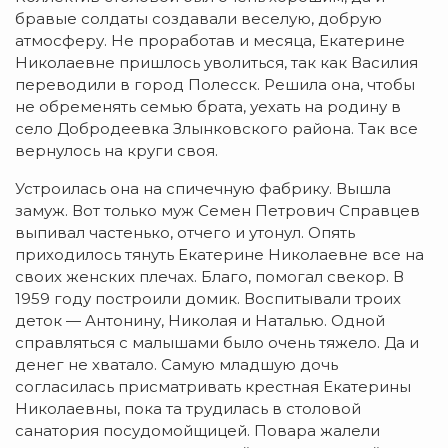
бравые солдаты создавали веселую, добрую
атмосферу. Не проработав и месяца, Екатерине
Николаевне пришлось уволиться, так как Василия
переводили в город Полесск. Решила она, чтобы
не обременять семью брата, уехать на родину в
село Добродеевка Злынковского района. Так все
вернулось на круги своя.
Устроилась она на спичечную фабрику. Вышла
замуж. Вот только муж Семен Петрович Справцев
выпивал частенько, отчего и утонул. Опять
приходилось тянуть Екатерине Николаевне все на
своих женских плечах. Благо, помогал свекор. В
1959 году построили домик. Воспитывали троих
деток — Антонину, Николая и Наталью. Одной
справляться с малышами было очень тяжело. Да и
денег не хватало. Самую младшую дочь
согласилась присматривать крестная Екатерины
Николаевны, пока та трудилась в столовой
санатория посудомойщицей. Повара жалели