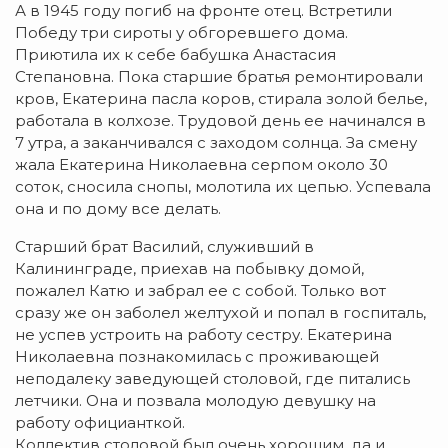
А в 1945 году погиб на фронте отец. Встретили
Победу три сироты у обгоревшего дома.
Приютила их к себе бабушка Анастасия
Степановна. Пока старшие братья ремонтировали
кров, Екатерина пасла коров, стирала золой белье,
работала в колхозе. Трудовой день ее начинался в
7 утра, а заканчивался с заходом солнца. За смену
жала Екатерина Николаевна серпом около 30
соток, сносила снопы, молотила их цепью. Успевала
она и по дому все делать.
Старший брат Василий, служивший в
Калининграде, приехав на побывку домой,
пожалел Катю и забрал ее с собой. Только вот
сразу же он заболел желтухой и попал в госпиталь,
не успев устроить на работу сестру. Екатерина
Николаевна познакомилась с проживающей
неподалеку заведующей столовой, где питались
летчики. Она и позвала молодую девушку на
работу официанткой.
Коллектив столовой был очень хорошим, да и