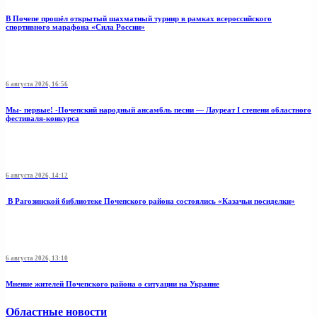
В Почепе прошёл открытый шахматный турнир в рамках всероссийского
спортивного марафона «Сила России»
6 августа 2026, 16:56
Мы- первые! -Почепский народный ансамбль песни — Лауреат I степени областного
фестиваля-конкурса
6 августа 2026, 14:12
В Рагозинской библиотеке Почепского района состоялись «Казачьи посиделки»
6 августа 2026, 13:10
Мнение жителей Почепского района о ситуации на Украине
Областные новости