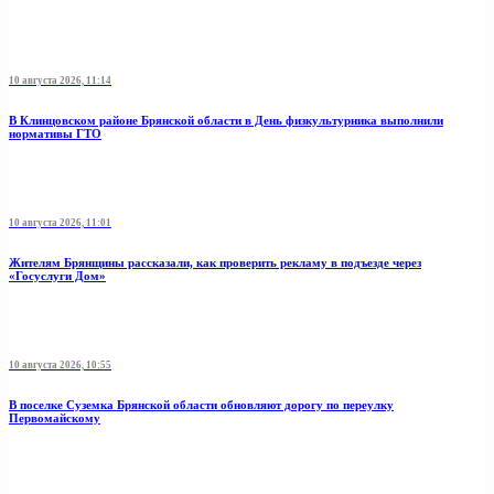
10 августа 2026, 11:14
В Клинцовском районе Брянской области в День физкультурника выполнили
нормативы ГТО
10 августа 2026, 11:01
Жителям Брянщины рассказали, как проверить рекламу в подъезде через
«Госуслуги Дом»
10 августа 2026, 10:55
В поселке Суземка Брянской области обновляют дорогу по переулку
Первомайскому