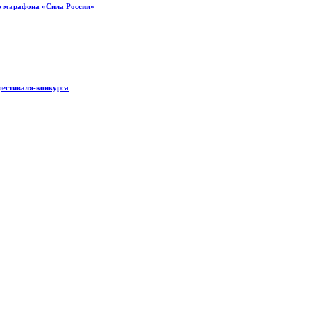
о марафона «Сила России»
фестиваля-конкурса