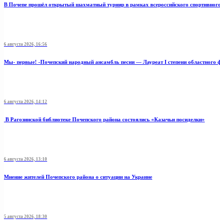
В Почепе прошёл открытый шахматный турнир в рамках всероссийского спортивног
6 августа 2026, 16:56
Мы- первые! -Почепский народный ансамбль песни — Лауреат I степени областного 
6 августа 2026, 14:12
В Рагозинской библиотеке Почепского района состоялись «Казачьи посиделки»
6 августа 2026, 13:10
Мнение жителей Почепского района о ситуации на Украине
5 августа 2026, 18:30