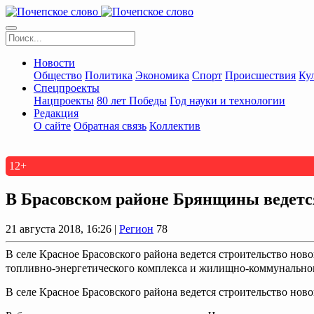
Новости
Общество
Политика
Экономика
Спорт
Происшествия
Ку
Спецпроекты
Нацпроекты
80 лет Победы
Год науки и технологии
Редакция
О сайте
Обратная связь
Коллектив
12+
В Брасовском районе Брянщины ведетс
21 августа 2018, 16:26 |
Регион
78
В селе Красное Брасовского района ведется строительство но
топливно-энергетического комплекса и жилищно-коммунального
В селе Красное Брасовского района ведется строительство нов