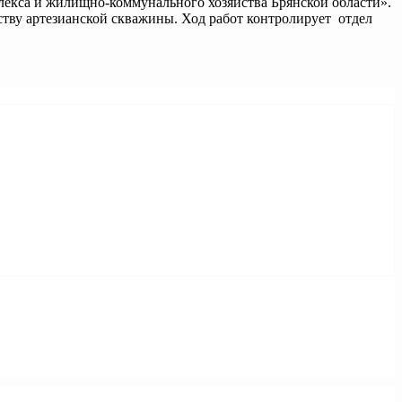
лекса и жилищно-коммунального хозяйства Брянской области».
ству артезианской скважины. Ход работ контролирует отдел