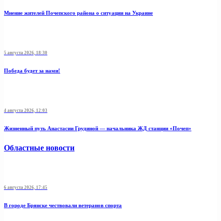
Мнение жителей Почепского района о ситуации на Украине
5 августа 2026, 18:30
Победа будет за нами!
4 августа 2026, 12:03
Жизненный путь Анастасии Грудиной — начальника ЖД станции «Почеп»
Областные новости
6 августа 2026, 17:45
В городе Брянске чествовали ветеранов спорта