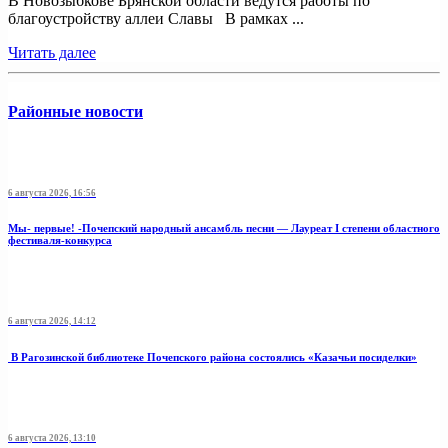
В Новозыбкове Брянской области ведутся работы по
благоустройству аллеи Славы В рамках ...
Читать далее
Районные новости
6 августа 2026, 16:56
Мы- первые! -Почепский народный ансамбль песни — Лауреат I степени областного
фестиваля-конкурса
6 августа 2026, 14:12
В Рагозинской библиотеке Почепского района состоялись «Казачьи посиделки»
6 августа 2026, 13:10