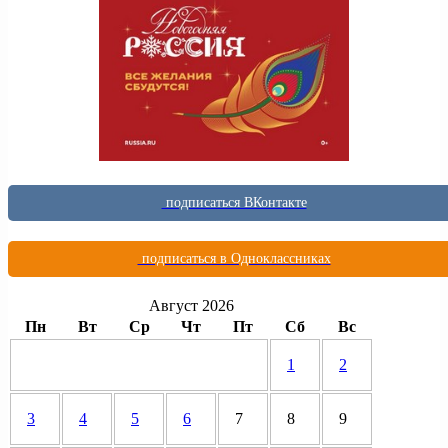
подписаться ВКонтакте
подписаться в Одноклассниках
Август 2026
Пн
Вт
Ср
Чт
Пт
Сб
Вс
1
2
3
4
5
6
7
8
9