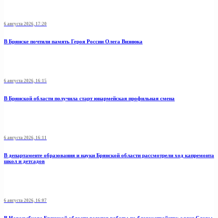
6 августа 2026, 17:20
В Брянске почтили память Героя России Олега Визнюка
6 августа 2026, 16:15
В Брянской области получила старт юнармейская профильная смена
6 августа 2026, 16:11
В департаменте образования и науки Брянской области рассмотрели ход капремонта
школ и детсадов
6 августа 2026, 16:07
В Новозыбкове Брянской области ведутся работы по благоустройству аллеи Славы