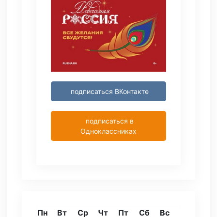
подписаться ВКонтакте
подписаться в
Одноклассниках
Пн
Вт
Ср
Чт
Пт
Сб
Вс