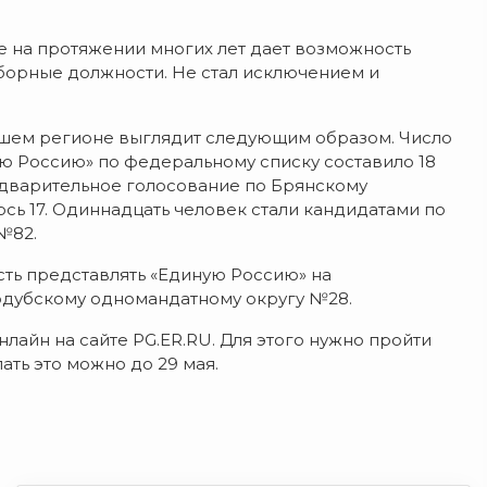
е на протяжении многих лет дает возможность
ыборные должности. Не стал исключением и
ашем регионе выглядит следующим образом. Число
ю Россию» по федеральному списку составило 18
едварительное голосование по Брянскому
сь 17. Одиннадцать человек стали кандидатами по
№82.
сть представлять «Единую Россию» на
одубскому одномандатному округу №28.
лайн на сайте PG.ER.RU. Для этого нужно пройти
ть это можно до 29 мая.