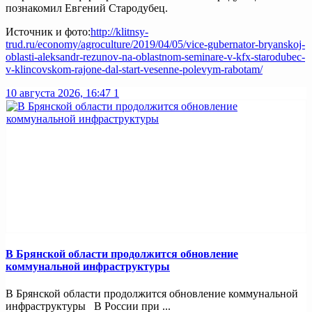
познакомил Евгений Стародубец.
Источник и фото:
http://klitnsy-
trud.ru/economy/agroculture/2019/04/05/vice-gubernator-bryanskoj-
oblasti-aleksandr-rezunov-na-oblastnom-seminare-v-kfx-starodubec-
v-klincovskom-rajone-dal-start-vesenne-polevym-rabotam/
10 августа 2026, 16:47
1
В Брянской области продолжится обновление
коммунальной инфраструктуры
В Брянской области продолжится обновление коммунальной
инфраструктуры В России при ...