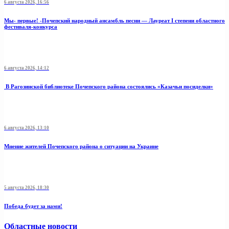
6 августа 2026, 16:56
Мы- первые! -Почепский народный ансамбль песни — Лауреат I степени областного
фестиваля-конкурса
6 августа 2026, 14:12
В Рагозинской библиотеке Почепского района состоялись «Казачьи посиделки»
6 августа 2026, 13:10
Мнение жителей Почепского района о ситуации на Украине
5 августа 2026, 18:30
Победа будет за нами!
Областные новости