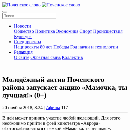
Новости
Общество
Политика
Экономика
Спорт
Происшествия
Культура
Спецпроекты
Нацпроекты
80 лет Победы
Год науки и технологии
Редакция
О сайте
Обратная связь
Коллектив
Молодёжный актив Почепского
района запускает акцию «Мамочка, ты
лучшая!» (0+)
20 ноября 2018, 8:24 |
Афиша
117
В ней может принять участие любой желающий. Для этого
необходимо прийти в фоей кинотеатра «Аврора»,
сфотографироваться с рамкой «Мамочка, ты лучшая!»,