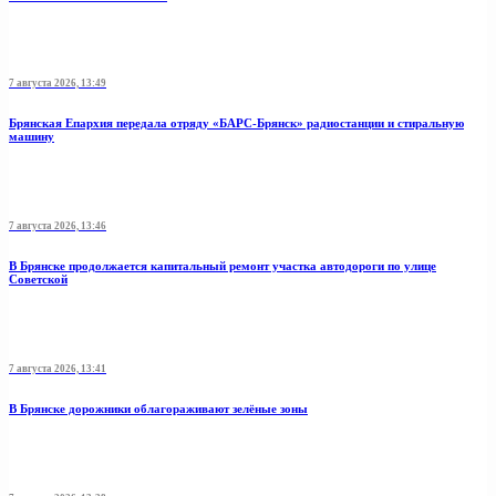
7 августа 2026, 13:49
Брянская Епархия передала отряду «БАРС-Брянск» радиостанции и стиральную
машину
7 августа 2026, 13:46
В Брянске продолжается капитальный ремонт участка автодороги по улице
Советской
7 августа 2026, 13:41
В Брянске дорожники облагораживают зелёные зоны