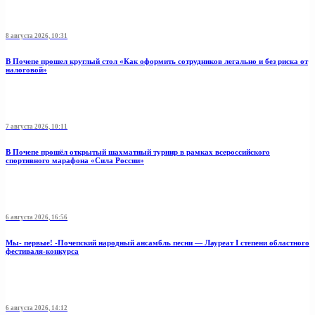
8 августа 2026, 10:31
В Почепе прошел круглый стол «Как оформить сотрудников легально и без риска от
налоговой»
7 августа 2026, 10:11
В Почепе прошёл открытый шахматный турнир в рамках всероссийского
спортивного марафона «Сила России»
6 августа 2026, 16:56
Мы- первые! -Почепский народный ансамбль песни — Лауреат I степени областного
фестиваля-конкурса
6 августа 2026, 14:12