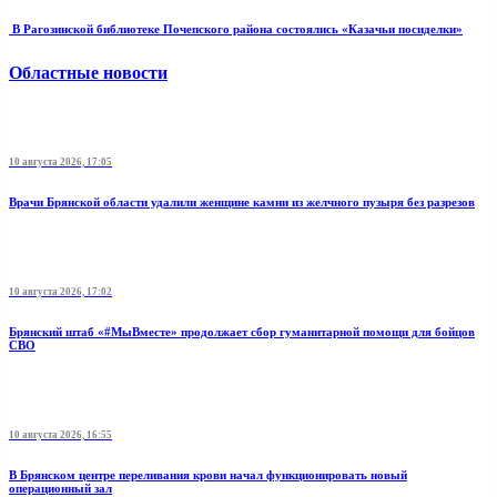
В Рагозинской библиотеке Почепского района состоялись «Казачьи посиделки»
Областные новости
10 августа 2026, 17:05
Врачи Брянской области удалили женщине камни из желчного пузыря без разрезов
10 августа 2026, 17:02
Брянский штаб «#МыВместе» продолжает сбор гуманитарной помощи для бойцов
СВО
10 августа 2026, 16:55
В Брянском центре переливания крови начал функционировать новый
операционный зал