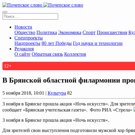
Новости
Общество
Политика
Экономика
Спорт
Происшествия
Ку
Спецпроекты
Нацпроекты
80 лет Победы
Год науки и технологии
Редакция
О сайте
Обратная связь
Коллектив
12+
В Брянской областной филармонии про
5 ноября 2018, 10:01 |
Культура
82
3 ноября в Брянске прошла акция «Ночь искусств». Для зрител
сообщает «Брянская учительская газета». Фото РИА «Стрела»
3 ноября в Брянске прошла акция «Ночь искусств».
Для зрителей свои выступления подготовили мужской хор брян