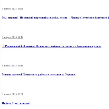
6 августа 2026, 16:56
Мы- первые! -Почепский народный ансамбль песни — Лауреат I степени областного 
6 августа 2026, 14:12
В Рагозинской библиотеке Почепского района состоялись «Казачьи посиделки»
6 августа 2026, 13:10
Мнение жителей Почепского района о ситуации на Украине
5 августа 2026, 18:30
Победа будет за нами!