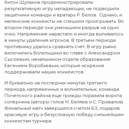
Антон Шулаков продемонстрировали
результативную игру нападающих, не подводили
защитники команды и вратарь Р. Белов. Однако, и
меленские хоккеисты не спешили проигрывать. Во
втором периоде они уменьшили разрыв на одно
очко. Напряжение нарастало и иногда выливалось
в минуты удаления игроков. В третьем периоде
противнику удалось сравнять счет. В игру рьяно
включились болельщики во главе с Александром
Сысоевым, начальником отдела образования
Евгением Воробьевым, которые искренне
поддерживали наших хоккеистов.
И буквально на последних минутах третьего
периода, напряженных и волнительных, команда
Почепского района еще трижды поразила ворота
соперника (авторы голов Н. Беляев и С. Привалов).
Финальный матч завершился счетом 6:3, подарив
красивую игру и безусловную победу сильнейшим
хоккеистам турнира.