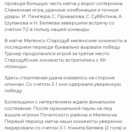
проводя большую часть матча у ворот соперника.
Слаженная игра, удачные комбинации и точные
удары И. Пемпера, С. Привалова, С. Субботина, А.
Шулакова и Н. Беляева завершили встречу со
счетом 7:2 в пользу нашей команды.
В матче Меленск-Стародуб меленские хоккеисты в
последнем периоде буквально вырвали победу.
Турнир продолжился игрой за третье место.
Стародубские хоккеисты встретились с ХК
«Клинцы».
Здесь спортивная удача оказалось на стороне
клинчан. Со счетом 3-1 они одержали уверенную
победу.
Болельщики с нетерпением ждали финальное
состязание. После музыкальной паузы на лед
вышли игроки Почепского района и Меленска.
Первый период матча наши хоккеисты уверенно
лидировали со счетом 3-1. Никита Беляев (2 гола) и