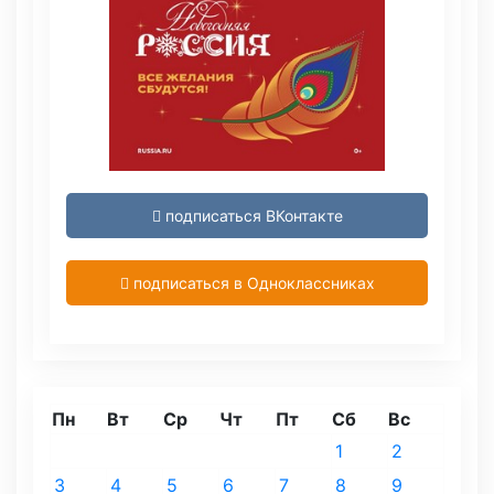
подписаться ВКонтакте
подписаться в Одноклассниках
Пн
Вт
Ср
Чт
Пт
Сб
Вс
1
2
3
4
5
6
7
8
9