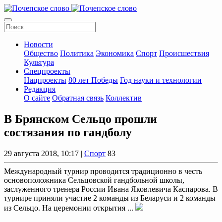
Новости
Общество
Политика
Экономика
Спорт
Происшествия
Культура
Спецпроекты
Нацпроекты
80 лет Победы
Год науки и технологии
Редакция
О сайте
Обратная связь
Коллектив
В Брянском Сельцо прошли
состязания по гандболу
29 августа 2018, 10:17 |
Спорт
83
Международный турнир проводится традиционно в честь
основоположника Сельцовской гандбольной школы,
заслуженного тренера России Ивана Яковлевича Каспарова. В
турнире приняли участие 2 команды из Беларуси и 2 команды
из Сельцо. На церемонии открытия ...