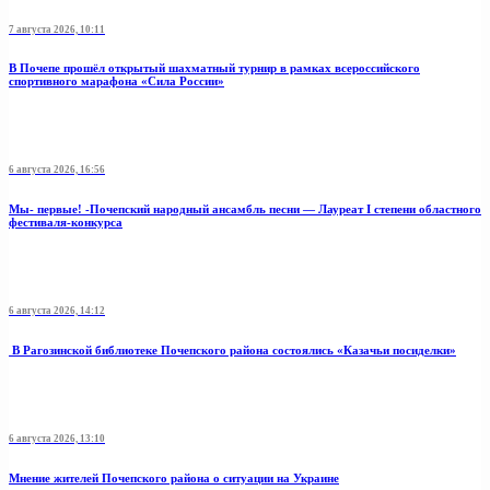
7 августа 2026, 10:11
В Почепе прошёл открытый шахматный турнир в рамках всероссийского
спортивного марафона «Сила России»
6 августа 2026, 16:56
Мы- первые! -Почепский народный ансамбль песни — Лауреат I степени областного
фестиваля-конкурса
6 августа 2026, 14:12
В Рагозинской библиотеке Почепского района состоялись «Казачьи посиделки»
6 августа 2026, 13:10
Мнение жителей Почепского района о ситуации на Украине