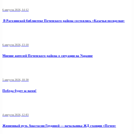
6 августа 2026, 14:12
В Рагозинской библиотеке Почепского района состоялись «Казачьи посиделки»
6 августа 2026, 13:10
Мнение жителей Почепского района о ситуации на Украине
5 августа 2026, 18:30
Победа будет за нами!
4 августа 2026, 12:03
Жизненный путь Анастасии Грудиной — начальника ЖД станции «Почеп»