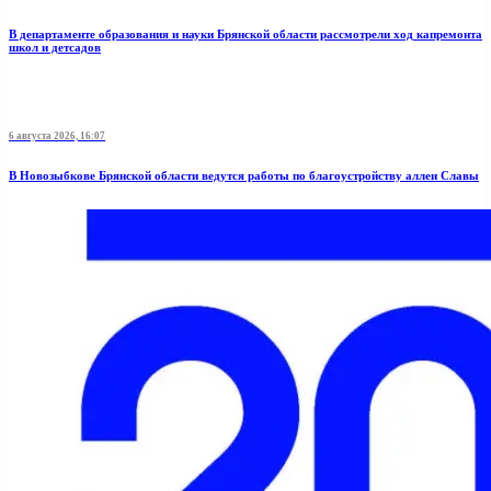
В департаменте образования и науки Брянской области рассмотрели ход капремонта
школ и детсадов
6 августа 2026, 16:07
В Новозыбкове Брянской области ведутся работы по благоустройству аллеи Славы