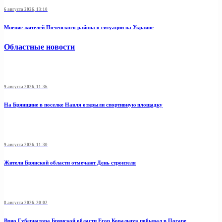
6 августа 2026, 13:10
Мнение жителей Почепского района о ситуации на Украине
Областные новости
9 августа 2026, 11:36
На Брянщине в поселке Навля открыли спортивную площадку
9 августа 2026, 11:30
Жители Брянской области отмечают День строителя
8 августа 2026, 20:02
Врио Губернатора Брянской области Егор Ковальчук побывал в Погаре