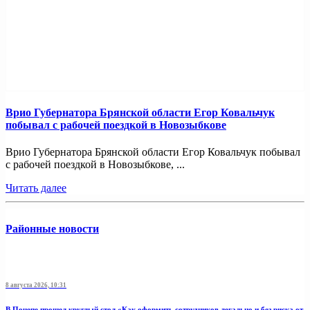
Врио Губернатора Брянской области Егор Ковальчук
побывал с рабочей поездкой в Новозыбкове
Врио Губернатора Брянской области Егор Ковальчук побывал
с рабочей поездкой в Новозыбкове, ...
Читать далее
Районные новости
8 августа 2026, 10:31
В Почепе прошел круглый стол «Как оформить сотрудников легально и без риска от