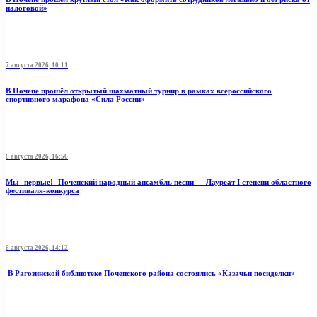
налоговой»
7 августа 2026, 10:11
В Почепе прошёл открытый шахматный турнир в рамках всероссийского
спортивного марафона «Сила России»
6 августа 2026, 16:56
Мы- первые! -Почепский народный ансамбль песни — Лауреат I степени областного
фестиваля-конкурса
6 августа 2026, 14:12
В Рагозинской библиотеке Почепского района состоялись «Казачьи посиделки»