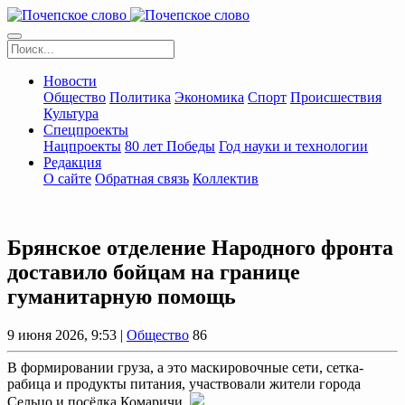
Новости
Общество
Политика
Экономика
Спорт
Происшествия
Культура
Спецпроекты
Нацпроекты
80 лет Победы
Год науки и технологии
Редакция
О сайте
Обратная связь
Коллектив
Брянское отделение Народного фронта
доставило бойцам на границе
гуманитарную помощь
9 июня 2026, 9:53 |
Общество
86
В формировании груза, а это маскировочные сети, сетка-
рабица и продукты питания, участвовали жители города
Сельцо и посёлка Комаричи.