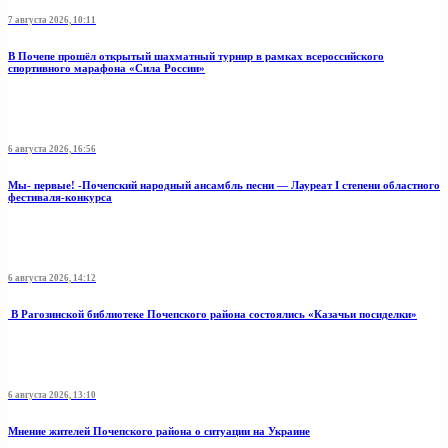
7 августа 2026, 10:11
В Почепе прошёл открытый шахматный турнир в рамках всероссийского
спортивного марафона «Сила России»
6 августа 2026, 16:56
Мы- первые! -Почепский народный ансамбль песни — Лауреат I степени областного
фестиваля-конкурса
6 августа 2026, 14:12
В Рагозинской библиотеке Почепского района состоялись «Казачьи посиделки»
6 августа 2026, 13:10
Мнение жителей Почепского района о ситуации на Украине