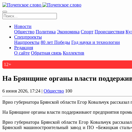
Новости
Общество
Политика
Экономика
Спорт
Происшествия
Ку
Спецпроекты
Нацпроекты
80 лет Победы
Год науки и технологии
Редакция
О сайте
Обратная связь
Коллектив
12+
На Брянщине органы власти поддержи
6 июня 2026, 17:24 |
Общество
100
Врио губернатора Брянской области Егор Ковальчук рассказал
На Брянщине органы власти поддерживают предприятия пром
Врио губернатора Брянской области Егор Ковальчук рассказ
Брянский машиностроительный завод и ПО «Бежицкая сталь»