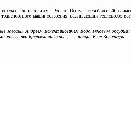
авщиком вагонного литья в России. Выпускается более 300 наим
 транспортного машиностроения, развивающий тепловозостроени
е заводы» Андреем Валентиновичем Водопьяновым обсудили п
равительства Брянской области», — сообщил Егор Ковальчук.