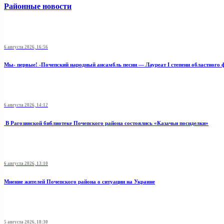
Районные новости
6 августа 2026, 16:56
Мы- первые! -Почепский народный ансамбль песни — Лауреат I степени областного 
6 августа 2026, 14:12
В Рагозинской библиотеке Почепского района состоялись «Казачьи посиделки»
6 августа 2026, 13:10
Мнение жителей Почепского района о ситуации на Украине
5 августа 2026, 18:30