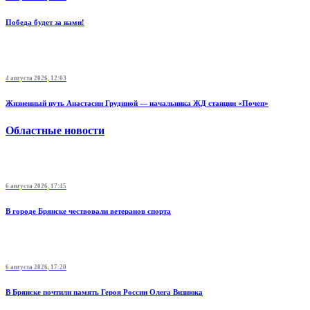
Победа будет за нами!
4 августа 2026, 12:03
Жизненный путь Анастасии Грудиной — начальника ЖД станции «Почеп»
Областные новости
6 августа 2026, 17:45
В городе Брянске чествовали ветеранов спорта
6 августа 2026, 17:20
В Брянске почтили память Героя России Олега Визнюка