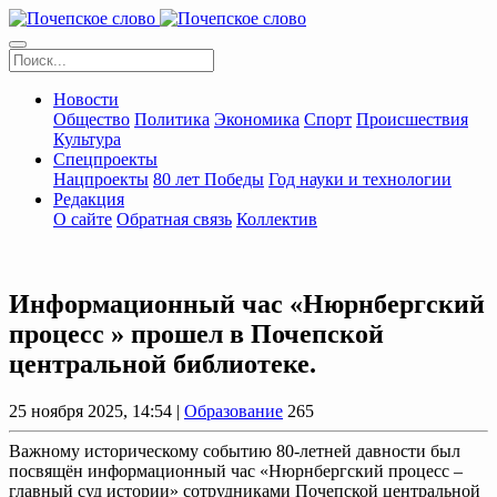
Новости
Общество
Политика
Экономика
Спорт
Происшествия
Культура
Спецпроекты
Нацпроекты
80 лет Победы
Год науки и технологии
Редакция
О сайте
Обратная связь
Коллектив
Информационный час «Нюрнбергский
процесс » прошел в Почепской
центральной библиотеке.
25 ноября 2025, 14:54 |
Образование
265
Важному историческому событию 80-летней давности был
посвящён информационный час «Нюрнбергский процесс –
главный суд истории» сотрудниками Почепской центральной