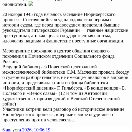
библиотеки.
20 ноября 1945 года началось заседание Нюрнбергского
процесса. Состоявшийся «суд народов» стал первым в
истории судом, где перед правосудием предстали бывшие
руководители гитлеровской Германии — главные нацистские
преступники, а также целая государственная система,
идеология нацизма и фашистские преступные организации.
Мероприятие проходило в центре общения старшего
поколения в Почепском отделении Социального фонда
России.
Ведущий библиограф Почепской центральной
межпоселенческой библиотеки С.М. Масленко провела беседу
о судебном разбирательстве, не имеющем аналогов в мировой
истории, и представила книги из фонда библиотеки
«Нюрнбергский дневник» Г. Гильберта, «В конце концов» Б.
Полевого и «Венок славы» (12-й том из Антологии
художественных произведений о Великой Отечественной
войне)
Участники встречи вели разговор об историческое значение
Нюрнбергского процесса, впервые в мире осудившего
преступления против человечества.
6 августа 2026, 10:06
19