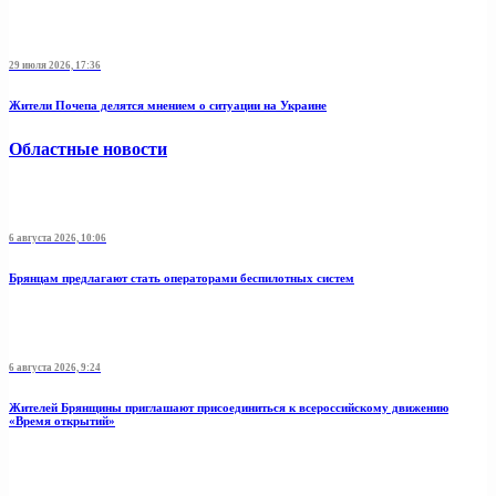
29 июля 2026, 17:36
Жители Почепа делятся мнением о ситуации на Украине
Областные новости
6 августа 2026, 10:06
Брянцам предлагают стать оперaторами бeспилотных систeм
6 августа 2026, 9:24
Жителей Брянщины приглашают присоединиться к всероссийскому движению
«Время открытий»