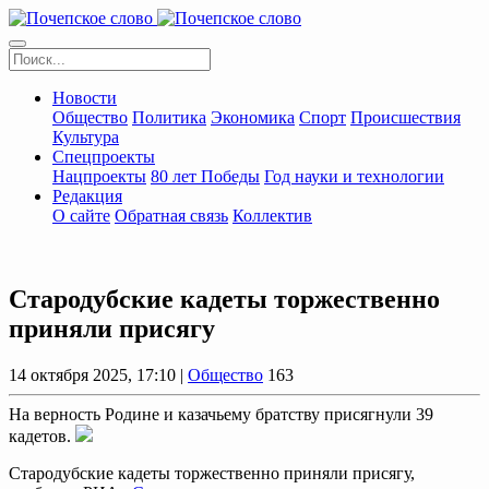
Новости
Общество
Политика
Экономика
Спорт
Происшествия
Культура
Спецпроекты
Нацпроекты
80 лет Победы
Год науки и технологии
Редакция
О сайте
Обратная связь
Коллектив
Стародубские кадеты торжественно
приняли присягу
14 октября 2025, 17:10 |
Общество
163
На верность Родине и казачьему братству присягнули 39
кадетов.
Стародубские кадеты торжественно приняли присягу,