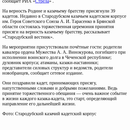
сообщает РИА «
Стрела
» .
На верность Родине и казачьему братству присягнули 39
кадетов. Недавно в Стародубском казачьем кадетском корпусе
им. Героя Советского Союза А. И. Тарасенко в Брянской
области состоялась торжественная церемония принятия
присяги на верность казачьему братству, рассказывает
«Стародубский вестник».
На мероприятии присутствовали почётные гости: родители
кавалера ордена Мужества А. А. Винокурова, погибшего при
исполнении воинского долга в Чеченской республике;
духовник корпуса; атаманы, казаки-наставники;
представители силовых структур и ведомств, родители
новобранцев, сообщает сетевое издание.
Они поздравили кадет, принимающих присягу,
напутственными словами и добрыми пожеланиями. Ведь
принятие торжественного обещания — очень важное событие
в жизни каждого казака-кадета, это старт, определяющий
направление его дальнейшей жизни.
Фото: Стародубский казачий кадетский корпус