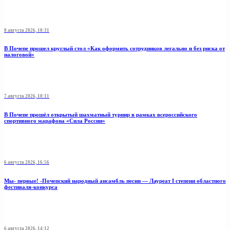
8 августа 2026, 10:31
В Почепе прошел круглый стол «Как оформить сотрудников легально и без риска от
налоговой»
7 августа 2026, 10:11
В Почепе прошёл открытый шахматный турнир в рамках всероссийского
спортивного марафона «Сила России»
6 августа 2026, 16:56
Мы- первые! -Почепский народный ансамбль песни — Лауреат I степени областного
фестиваля-конкурса
6 августа 2026, 14:12