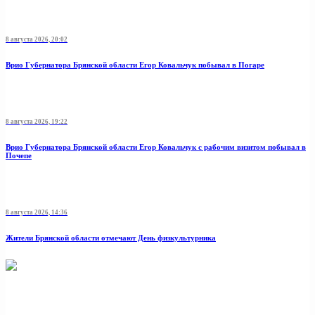
8 августа 2026, 20:02
Врио Губернатора Брянской области Егор Ковальчук побывал в Погаре
8 августа 2026, 19:22
Врио Губернатора Брянской области Егор Ковальчук с рабочим визитом побывал в
Почепе
8 августа 2026, 14:36
Жители Брянской области отмечают День физкультурника