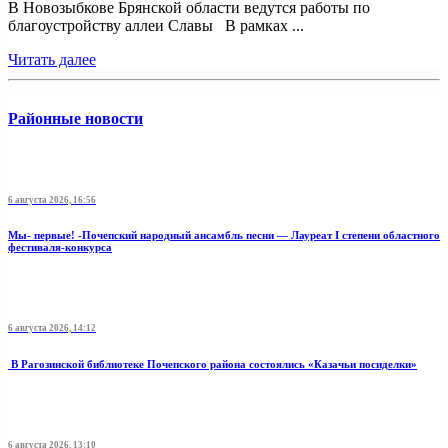
В Новозыбкове Брянской области ведутся работы по
благоустройству аллеи Славы В рамках ...
Читать далее
Районные новости
6 августа 2026, 16:56
Мы- первые! -Почепский народный ансамбль песни — Лауреат I степени областного
фестиваля-конкурса
6 августа 2026, 14:12
В Рагозинской библиотеке Почепского района состоялись «Казачьи посиделки»
6 августа 2026, 13:10