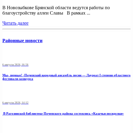
В Новозыбкове Брянской области ведутся работы по
благоустройству аллеи Славы В рамках ...
Читать далее
Районные новости
6 августа 2026, 16:56
Мы- первые! -Почепский народный ансамбль песни — Лауреат I степени областного
фестиваля-конкурса
6 августа 2026, 14:12
В Рагозинской библиотеке Почепского района состоялись «Казачьи посиделки»