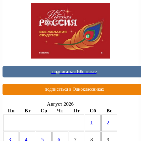
подписаться ВКонтакте
подписаться в Одноклассниках
Август 2026
Пн
Вт
Ср
Чт
Пт
Сб
Вс
1
2
3
4
5
6
7
8
9