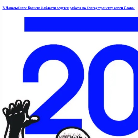
В Новозыбкове Брянской области ведутся работы по благоустройству аллеи Славы