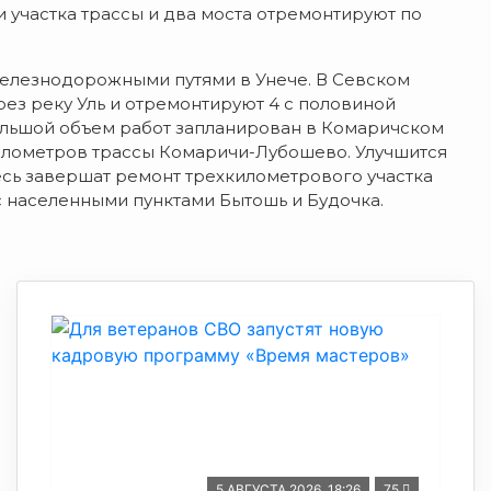
и участка трассы и два моста отремонтируют по
железнодорожными путями в Унече. В Севском
рез реку Уль и отремонтируют 4 с половиной
ольшой объем работ запланирован в Комаричском
километров трассы Комаричи-Лубошево. Улучшится
сь завершат ремонт трехкилометрового участка
 населенными пунктами Бытошь и Будочка.
5 АВГУСТА 2026, 18:26
75