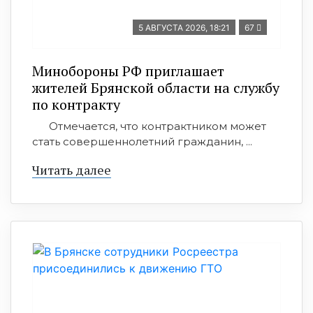
5 АВГУСТА 2026, 18:21
67
Минобoроны РФ приглaшaет
житeлeй Брянской области на службу
по контракту
Отмечается, что контрактником может
стать совершеннолетний гражданин, ...
Читать далее