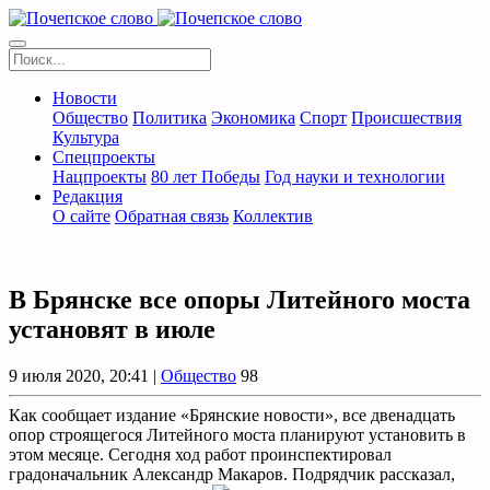
Новости
Общество
Политика
Экономика
Спорт
Происшествия
Культура
Спецпроекты
Нацпроекты
80 лет Победы
Год науки и технологии
Редакция
О сайте
Обратная связь
Коллектив
В Брянске все опоры Литейного моста
установят в июле
9 июля 2020, 20:41 |
Общество
98
Как сообщает издание «Брянские новости», все двенадцать
опор строящегося Литейного моста планируют установить в
этом месяце. Сегодня ход работ проинспектировал
градоначальник Александр Макаров. Подрядчик рассказал,