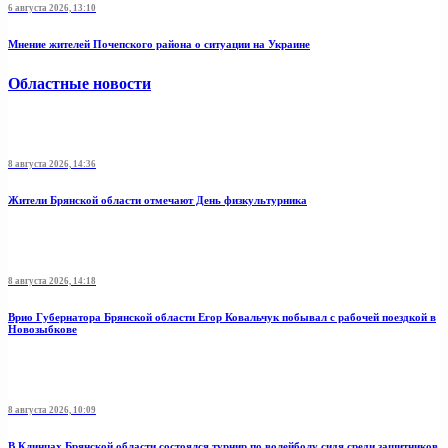
6 августа 2026, 13:10
Мнение жителей Почепского района о ситуации на Украине
Областные новости
8 августа 2026, 14:36
Жители Брянской области отмечают День физкультурника
8 августа 2026, 14:18
Врио Губернатора Брянской области Егор Ковальчук побывал с рабочей поездкой в
Новозыбкове
8 августа 2026, 10:09
В Клинцах Брянской области состоялся турнир по волейболу сидя среди защитников