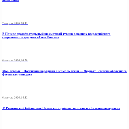
налоговой»
7 августа 2026, 10:11
В Почепе прошёл открытый шахматный турнир в рамках всероссийского
спортивного марафона «Сила России»
6 августа 2026, 16:56
Мы- первые! -Почепский народный ансамбль песни — Лауреат I степени областного
фестиваля-конкурса
6 августа 2026, 14:12
В Рагозинской библиотеке Почепского района состоялись «Казачьи посиделки»