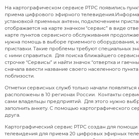
На картографическом сервисе РТРС появились пунк
приема цифрового эфирного телевидения.Информац
установкой приемных антенн, подключением пристав
отображается на карте значком “сервис” в виде отв
карте пунктов сервисного обслуживания продолжает
нужна помощь в выборе приемного оборудования, к
приставки. Такие проблемы требуют специальных зна
с ними справиться. Для поиска ближайшего сервисног
строчке “Сервисы” и найти значок “отвертка и гаечны
сначала ввести название своего населенного пункта
поблизости.
Отметки сервисных служб только начали появляться 
расположены в 10 регионах России. Контакты серв
сами владельцы предприятий. Для этого нужно выбра
заполнить анкету. С помощью картографического се
друга.
Картографический сервис РТРС создан для помощи
телевидения для приема 20 цифровых эфирных теле