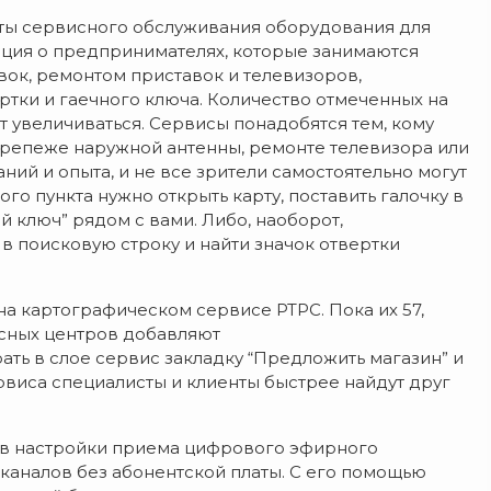
ты сервисного обслуживания оборудования для
ия о предпринимателях, которые занимаются
ок, ремонтом приставок и телевизоров,
ертки и гаечного ключа. Количество отмеченных на
 увеличиваться. Сервисы понадобятся тем, кому
репеже наружной антенны, ремонте телевизора или
ний и опыта, и не все зрители самостоятельно могут
о пункта нужно открыть карту, поставить галочку в
й ключ” рядом с вами. Либо, наоборот,
 в поисковую строку и найти значок отвертки
на картографическом сервисе РТРС. Пока их 57,
исных центров добавляют
ть в слое сервис закладку “Предложить магазин” и
рвиса специалисты и клиенты быстрее найдут друг
 в настройки приема цифрового эфирного
каналов без абонентской платы. С его помощью