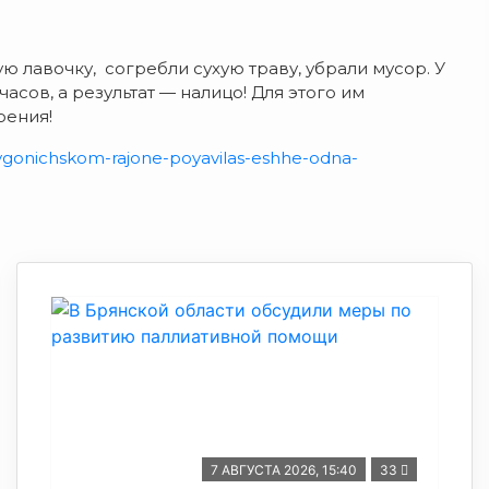
 лавочку, согребли сухую траву, убрали мусор. У
асов, а результат — налицо! Для этого им
оения!
v-vygonichskom-rajone-poyavilas-eshhe-odna-
7 АВГУСТА 2026, 15:40
33