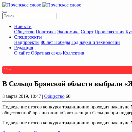
Новости
Общество
Политика
Экономика
Спорт
Происшествия
Ку
Спецпроекты
Нацпроекты
80 лет Победы
Год науки и технологии
Редакция
О сайте
Обратная связь
Коллектив
12+
В Сельцо Брянской области выбрали «
8 марта 2019, 10:47 |
Общество
60
Подведение итогов конкурса традиционно проходит накануне 
общественной организации «Союз женщин Сельцо» при поддер
Подведение итогов конкурса традиционно проходит накануне 