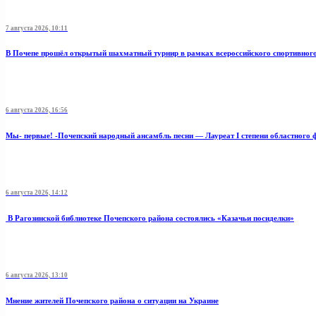
7 августа 2026, 10:11
В Почепе прошёл открытый шахматный турнир в рамках всероссийского спортивног
6 августа 2026, 16:56
Мы- первые! -Почепский народный ансамбль песни — Лауреат I степени областного 
6 августа 2026, 14:12
В Рагозинской библиотеке Почепского района состоялись «Казачьи посиделки»
6 августа 2026, 13:10
Мнение жителей Почепского района о ситуации на Украине