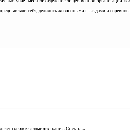
я выступает местное отделение общественной организации «С
 представляли себя, делились жизненными взглядами и соревнов
щает городская администрация. Спектр ...