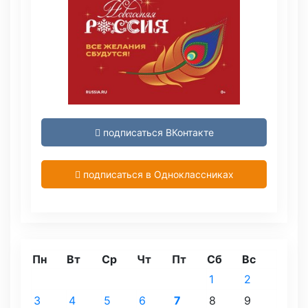
подписаться ВКонтакте
подписаться в Одноклассниках
Пн
Вт
Ср
Чт
Пт
Сб
Вс
1
2
3
4
5
6
7
8
9