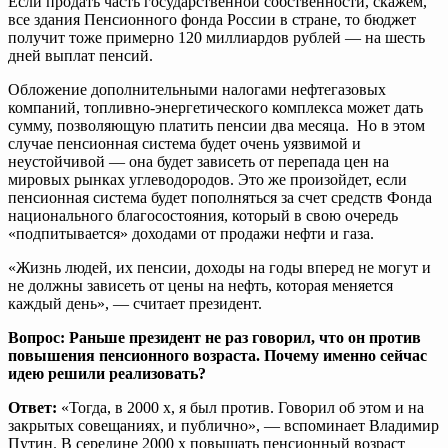
Если продать часть государственной собственности, скажем,
все здания Пенсионного фонда России в стране, то бюджет
получит тоже примерно 120 миллиардов рублей — на шесть
дней выплат пенсий.
Обложение дополнительными налогами нефтегазовых
компаний, топливно-энергетического комплекса может дать
сумму, позволяющую платить пенсии два месяца. Но в этом
случае пенсионная система будет очень уязвимой и
неустойчивой — она будет зависеть от перепада цен на
мировых рынках углеводородов. Это же произойдет, если
пенсионная система будет пополняться за счет средств Фонда
национального благосостояния, который в свою очередь
«подпитывается» доходами от продажи нефти и газа.
«Жизнь людей, их пенсии, доходы на годы вперед не могут и
не должны зависеть от цены на нефть, которая меняется
каждый день», — считает президент.
Вопрос: Раньше президент не раз говорил, что он против
повышения пенсионного возраста. Почему именно сейчас
идею решили реализовать?
Ответ:
«Тогда, в 2000 х, я был против. Говорил об этом и на
закрытых совещаниях, и публично», — вспоминает Владимир
Путин. В середине 2000 х повышать пенсионный возраст