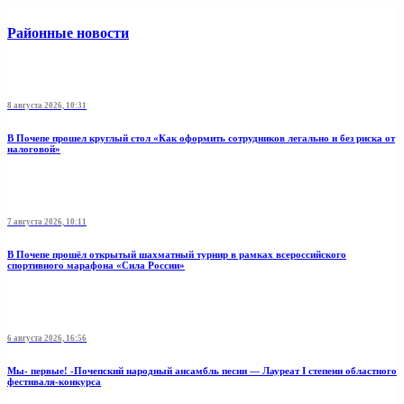
Районные новости
8 августа 2026, 10:31
В Почепе прошел круглый стол «Как оформить сотрудников легально и без риска от
налоговой»
7 августа 2026, 10:11
В Почепе прошёл открытый шахматный турнир в рамках всероссийского
спортивного марафона «Сила России»
6 августа 2026, 16:56
Мы- первые! -Почепский народный ансамбль песни — Лауреат I степени областного
фестиваля-конкурса