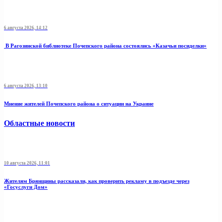
6 августа 2026, 14:12
В Рагозинской библиотеке Почепского района состоялись «Казачьи посиделки»
6 августа 2026, 13:10
Мнение жителей Почепского района о ситуации на Украине
Областные новости
10 августа 2026, 11:01
Жителям Брянщины рассказали, как проверить рекламу в подъезде через
«Госуслуги Дом»