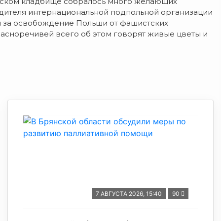
дском кладбище собралось много желающих
одителя интернациональной подпольной организации
й за освобождение Польши от фашистских
Красноречивей всего об этом говорят живые цветы и
7 АВГУСТА 2026, 15:40
90