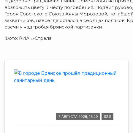
В деревне Градзаново гмины Сементково на прихо
возложить цвету к месту погребения. Подвиг руков
Героя Советского Союза Анны Морозовой, погибше
захватчиков, навсегда остался в сердцах поляков. 
свечи у надгробья брянской партизанки.
Фото: РИА «»Стрела
7 АВГУСТА 2026, 16:29
82