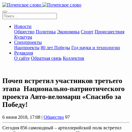
Новости
Общество
Политика
Экономика
Спорт
Происшествия
Культура
Спецпроекты
Нацпроекты
80 лет Победы
Год науки и технологии
Редакция
О сайте
Обратная связь
Коллектив
Почеп встретил участников третьего
этапа Национально-патриотического
проекта Авто-веломарш «Спасибо за
Победу!
6 июня 2018, 17:08 |
Общество
97
Сегодня 856 самоходный – артиллерийский полк встретил