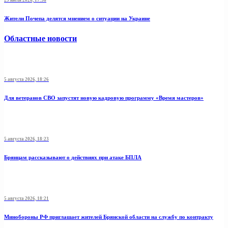
29 июля 2026, 17:36
Жители Почепа делятся мнением о ситуации на Украине
Областные новости
5 августа 2026, 18:26
Для ветеранов СВО запустят новую кадровую программу «Время мастеров»
5 августа 2026, 18:23
Брянцам рассказывают о действиях при атаке БПЛА
5 августа 2026, 18:21
Минобoроны РФ приглaшaет житeлeй Брянской области на службу по контракту