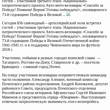
гостей – участников третьего этапа Национально-
патриотического проекта Авто-мото-веломарш «Спасибо за
Победу! Помним! Верим! Готовы побеждать!», посвященного
73-й годовщине Победы в Великой ...
Сегодня 856 самоходный – артиллерийский полк встретил
гостей – участников третьего этапа Национально-
патриотического проекта Авто-мото-веломарш «Спасибо за
Победу! Помним! Верим! Готовы побеждать!», посвященного
73-й годовщине Победы в Великой Отечественной войне
1941-1945 гг. и в поддержку Чемпионата мира по футболу
2018 г.
Участники, побывав в разных городах воинской славы —
Таганроге, Ростове-на-Дону, Ставрополе и др. – посетили
Брянщину – славный город Почеп.
На плацу участников веломарша поприветствовали командир
части полковник Александр Алешин, военный комиссар
Почепского района подполковник Андрей Коновалов, депутат
районного Совета, председатель Почепского отделения
Российского союза ветеранов Афганистана Сергей Иванович
Мамонов и представитель отряда «Юнармия». Выступающие
отмечали патриотическую значимость этого велопробега.