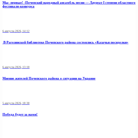
Мы- первые! -Почепский народный ансамбль песни — Лауреат I степени областного
фестиваля-конкурса
6 августа 2026, 14:12
В Рагозинской библиотеке Почепского района состоялись «Казачьи посиделки»
6 августа 2026, 13:10
Мнение жителей Почепского района о ситуации на Украине
5 августа 2026, 18:30
Победа будет за нами!