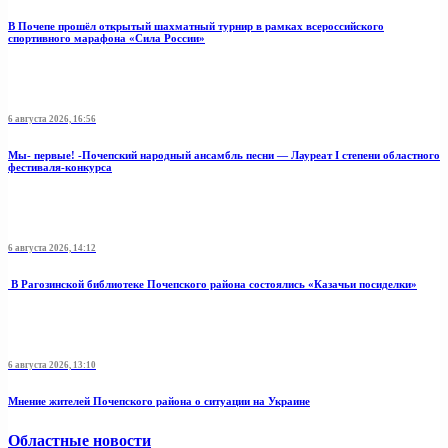
В Почепе прошёл открытый шахматный турнир в рамках всероссийского
спортивного марафона «Сила России»
6 августа 2026, 16:56
Мы- первые! -Почепский народный ансамбль песни — Лауреат I степени областного
фестиваля-конкурса
6 августа 2026, 14:12
В Рагозинской библиотеке Почепского района состоялись «Казачьи посиделки»
6 августа 2026, 13:10
Мнение жителей Почепского района о ситуации на Украине
Областные новости