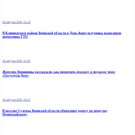
10 августа 2026, 11:14
В Клинцовском районе Брянской области в День физкультурника выполнили
нормативы ГТО
10 августа 2026, 11:01
Жителям Брянщины рассказали, как проверить рекламу в подъезде через
«Госуслуги Дом»
10 августа 2026, 10:55
В поселке Суземка Брянской области обновляют дорогу по переулку
Первомайскому