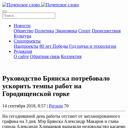
Новости
Общество
Политика
Экономика
Спорт
Происшествия
Культура
Спецпроекты
Нацпроекты
80 лет Победы
Год науки и технологии
Редакция
О сайте
Обратная связь
Коллектив
Руководство Брянска потребовало
ускорить темпы работ на
Городищенской горке
14 сентября 2018, 8:57 |
Регион
70
На сегодняшний день работы отстают от запланированного
графика на 3 дня. Мэр Брянска Александр Макаров и глава
города Александр Хлиманков выразили недовольство касаемо