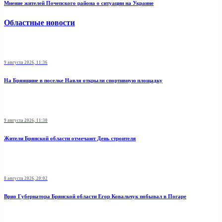
Мнение жителей Почепского района о ситуации на Украине
Областные новости
9 августа 2026, 11:36
На Брянщине в поселке Навля открыли спортивную площадку
9 августа 2026, 11:30
Жители Брянской области отмечают День строителя
8 августа 2026, 20:02
Врио Губернатора Брянской области Егор Ковальчук побывал в Погаре