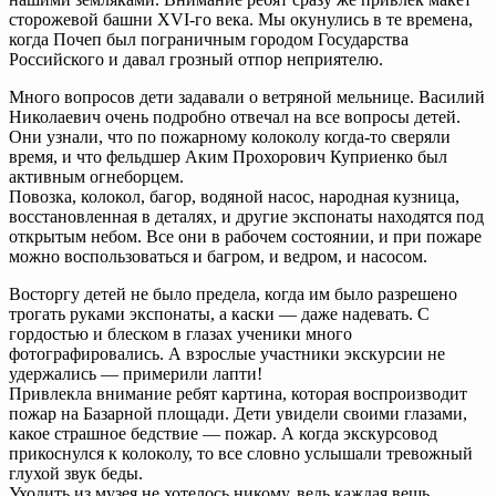
сторожевой башни ХVI-го века. Мы окунулись в те времена,
когда Почеп был пограничным городом Государства
Российского и давал грозный отпор неприятелю.
Много вопросов дети задавали о ветряной мельнице. Василий
Николаевич очень подробно отвечал на все вопросы детей.
Они узнали, что по пожарному колоколу когда-то сверяли
время, и что фельдшер Аким Прохорович Куприенко был
активным огнеборцем.
Повозка, колокол, багор, водяной насос, народная кузница,
восстановленная в деталях, и другие экспонаты находятся под
открытым небом. Все они в рабочем состоянии, и при пожаре
можно воспользоваться и багром, и ведром, и насосом.
Восторгу детей не было предела, когда им было разрешено
трогать руками экспонаты, а каски — даже надевать. С
гордостью и блеском в глазах ученики много
фотографировались. А взрослые участники экскурсии не
удержались — примерили лапти!
Привлекла внимание ребят картина, которая воспроизводит
пожар на Базарной площади. Дети увидели своими глазами,
какое страшное бедствие — пожар. А когда экскурсовод
прикоснулся к колоколу, то все словно услышали тревожный
глухой звук беды.
Уходить из музея не хотелось никому, ведь каждая вещь