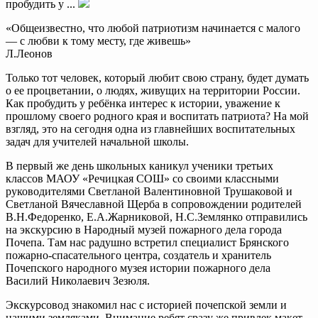
пробудить у ...
«Общеизвестно, что любой патриотизм начинается с малого
— с любви к тому месту, где живешь»
Л.Леонов
Только тот человек, который любит свою страну, будет думать
о ее процветании, о людях, живущих на территории России.
Как пробудить у ребёнка интерес к истории, уважение к
прошлому своего родного края и воспитать патриота? На мой
взгляд, это на сегодня одна из главнейших воспитательных
задач для учителей начальной школы.
В первый же день школьных каникул ученики третьих
классов МАОУ «Речицкая СОШ» со своими классными
руководителями Светланой Валентиновной Трушаковой и
Светланой Вячеславной Щерба в сопровождении родителей
В.Н.Федоренко, Е.А.Жарниковой, Н.С.Землянко отправились
на экскурсию в Народный музей пожарного дела города
Почепа. Там нас радушно встретил специалист Брянского
пожарно-спасательного центра, создатель и хранитель
Почепского народного музея истории пожарного дела
Василий Николаевич Зезюля.
Экскурсовод знакомил нас с историей почепской земли и
нашими земляками. Внимание ребят сразу же привлек макет