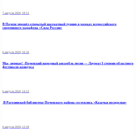
7 августа 2026, 10:11
В Почепе прошёл открытый шахматный турнир в рамках всероссийского
спортивного марафона «Сила России»
6 августа 2026, 16:56
Мы- первые! -Почепский народный ансамбль песни — Лауреат I степени областного
фестиваля-конкурса
6 августа 2026, 14:12
В Рагозинской библиотеке Почепского района состоялись «Казачьи посиделки»
6 августа 2026, 13:10