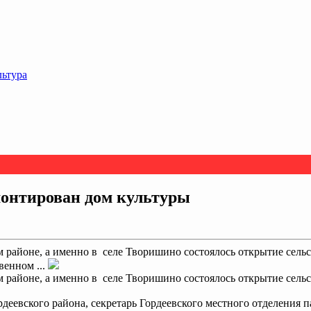
льтура
онтирован дом культуры
м районе, а именно в селе Творишино состоялось открытие сель
венном ...
м районе, а именно в селе Творишино состоялось открытие сель
еевского района, секретарь Гордеевского местного отделения 