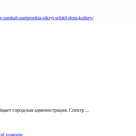
v-ramkah-partproekta-otkryt-selskij-dom-kultury/
щает городская администрация. Спектр ...