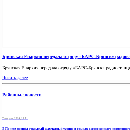
Брянская Епархия передала отряду «БАРС-Брянск» радио
Брянская Епархия передала отряду «БАРС-Брянск» радиостанци
Читать далее
Районные новости
7 августа 2026, 10:11
В Почепе прошёл открытый шахматный турнир в рамках всероссийского спортивног