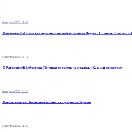
6 августа 2026, 16:56
Мы- первые! -Почепский народный ансамбль песни — Лауреат I степени областного 
6 августа 2026, 14:12
В Рагозинской библиотеке Почепского района состоялись «Казачьи посиделки»
6 августа 2026, 13:10
Мнение жителей Почепского района о ситуации на Украине
5 августа 2026, 18:30