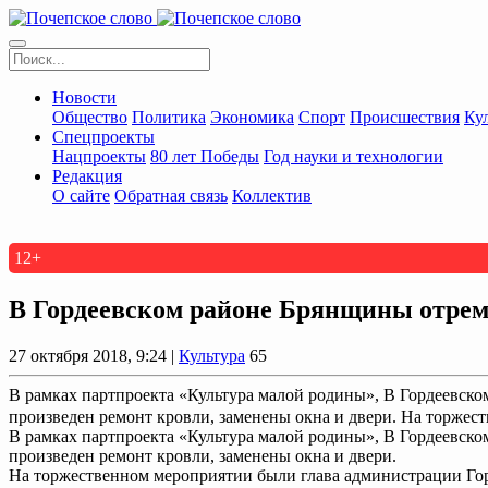
Новости
Общество
Политика
Экономика
Спорт
Происшествия
Ку
Спецпроекты
Нацпроекты
80 лет Победы
Год науки и технологии
Редакция
О сайте
Обратная связь
Коллектив
12+
В Гордеевском районе Брянщины отрем
27 октября 2018, 9:24 |
Культура
65
В рамках партпроекта «Культура малой родины», В Гордеевско
произведен ремонт кровли, заменены окна и двери. На торжест
В рамках партпроекта «Культура малой родины», В Гордеевско
произведен ремонт кровли, заменены окна и двери.
На торжественном мероприятии были глава администрации Горд