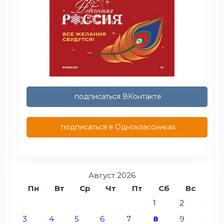
подписаться ВКонтакте
подписаться в Одноклассниках
Август 2026
Пн
Вт
Ср
Чт
Пт
Сб
Вс
1
2
3
4
5
6
7
8
9