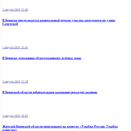
7 августа 2026, 13:46
В Брянске продолжается капитальный ремонт участка автодороги по улице
Советской
7 августа 2026, 13:41
В Брянске дорожники облагораживают зелёные зоны
7 августа 2026, 13:38
В Брянской области избирательная кампания проходит активно
7 августа 2026, 10:05
Жителей Брянской области приглашают на конкурс «Улыбка России. Улыбка
единства»