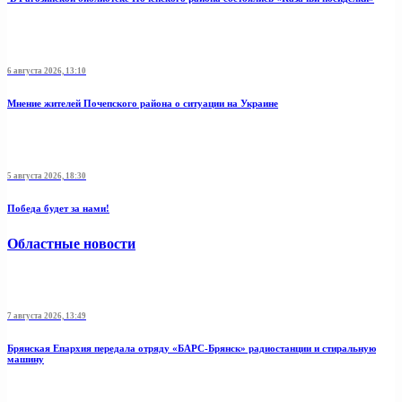
6 августа 2026, 13:10
Мнение жителей Почепского района о ситуации на Украине
5 августа 2026, 18:30
Победа будет за нами!
Областные новости
7 августа 2026, 13:49
Брянская Епархия передала отряду «БАРС-Брянск» радиостанции и стиральную
машину