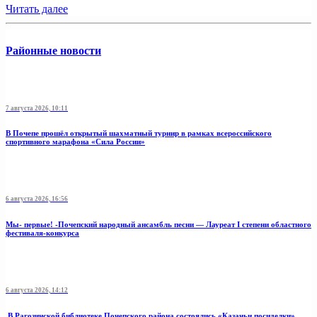
Читать далее
Районные новости
7 августа 2026, 10:11
В Почепе прошёл открытый шахматный турнир в рамках всероссийского
спортивного марафона «Сила России»
6 августа 2026, 16:56
Мы- первые! -Почепский народный ансамбль песни — Лауреат I степени областного
фестиваля-конкурса
6 августа 2026, 14:12
В Рагозинской библиотеке Почепского района состоялись «Казачьи посиделки»