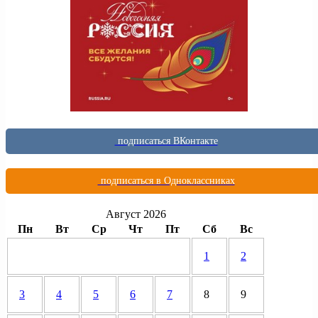
подписаться ВКонтакте
подписаться в Одноклассниках
Август 2026
Пн
Вт
Ср
Чт
Пт
Сб
Вс
1
2
3
4
5
6
7
8
9