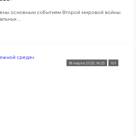
вящены основным событиям Второй мировой войны
ьных ...
18 марта 2025, 16:23
101