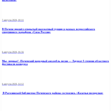
налоговой»
7 августа 2026, 10:11
В Почепе прошёл открытый шахматный турнир в рамках всероссийского
спортивного марафона «Сила России»
6 августа 2026, 16:56
Мы- первые! -Почепский народный ансамбль песни — Лауреат I степени областного
фестиваля-конкурса
6 августа 2026, 14:12
В Рагозинской библиотеке Почепского района состоялись «Казачьи посиделки»