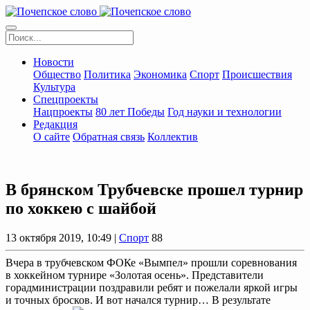
Новости
Общество
Политика
Экономика
Спорт
Происшествия
Культура
Спецпроекты
Нацпроекты
80 лет Победы
Год науки и технологии
Редакция
О сайте
Обратная связь
Коллектив
В брянском Трубчевске прошел турнир
по хоккею с шайбой
13 октября 2019, 10:49 |
Спорт
88
Вчера в трубчевском ФОКе «Вымпел» прошли соревнования
в хоккейном турнире «Золотая осень». Представители
горадминистрации поздравили ребят и пожелали яркой игры
и точных бросков. И вот начался турнир… В результате