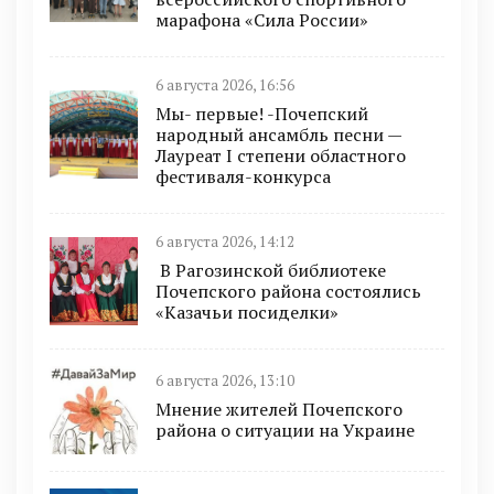
марафона «Сила России»
6 августа 2026, 16:56
Мы- первые! -Почепский
народный ансамбль песни —
Лауреат I степени областного
фестиваля-конкурса
6 августа 2026, 14:12
В Рагозинской библиотеке
Почепского района состоялись
«Казачьи посиделки»
6 августа 2026, 13:10
Мнение жителей Почепского
района о ситуации на Украине