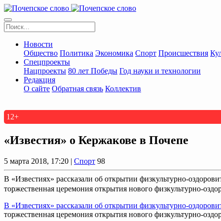
Новости
Общество
Политика
Экономика
Спорт
Происшествия
Ку
Спецпроекты
Нацпроекты
80 лет Победы
Год науки и технологии
Редакция
О сайте
Обратная связь
Коллектив
12+
«Известия» о Кержакове в Почепе
5 марта 2018, 17:20 |
Спорт
98
В «Известиях» рассказали об открытии физкультурно-оздорови
торжественная церемония открытия нового физкультурно-оздор
В «Известиях» рассказали об открытии физкультурно-оздорови
торжественная церемония открытия нового физкультурно-оздо