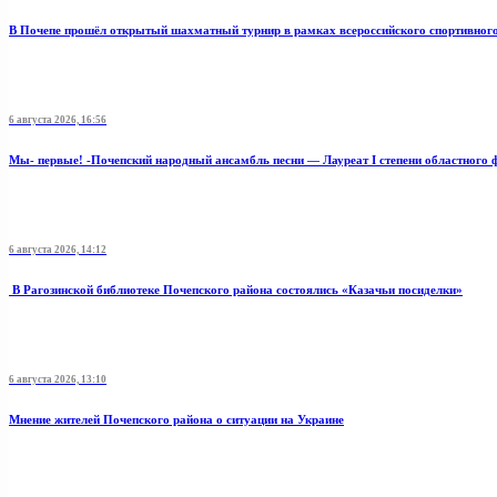
В Почепе прошёл открытый шахматный турнир в рамках всероссийского спортивног
6 августа 2026, 16:56
Мы- первые! -Почепский народный ансамбль песни — Лауреат I степени областного 
6 августа 2026, 14:12
В Рагозинской библиотеке Почепского района состоялись «Казачьи посиделки»
6 августа 2026, 13:10
Мнение жителей Почепского района о ситуации на Украине