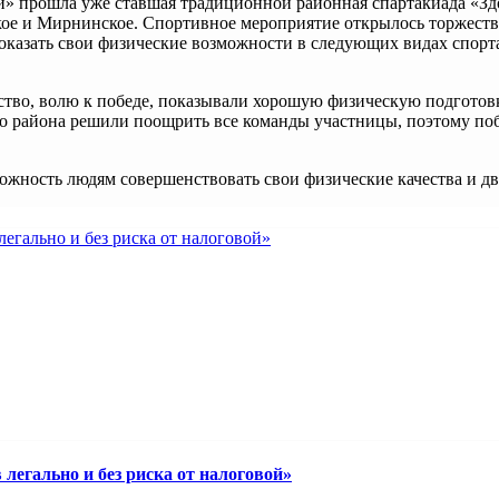
й» прошла уже ставшая традиционной районная спартакиада
«Зд
ское и Мирнинское. Спортивное мероприятие открылось торжес
казать свои физические возможности в следующих видах спорта
тво, волю к победе, показывали хорошую физическую подготовку
о района решили поощрить все команды участницы, поэтому поб
жность людям совершенствовать свои физические качества и дви
легально и без риска от налоговой»