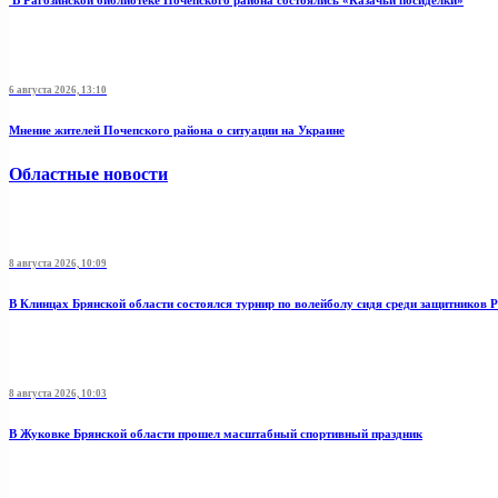
В Рагозинской библиотеке Почепского района состоялись «Казачьи посиделки»
6 августа 2026, 13:10
Мнение жителей Почепского района о ситуации на Украине
Областные новости
8 августа 2026, 10:09
В Клинцах Брянской области состоялся турнир по волейболу сидя среди защитников 
8 августа 2026, 10:03
В Жуковке Брянской области прошел масштабный спортивный праздник