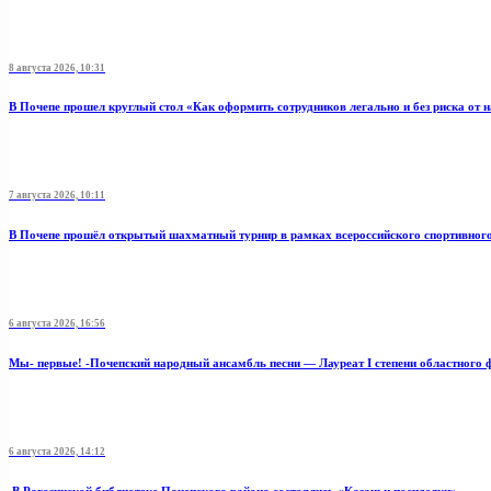
8 августа 2026, 10:31
В Почепе прошел круглый стол «Как оформить сотрудников легально и без риска от 
7 августа 2026, 10:11
В Почепе прошёл открытый шахматный турнир в рамках всероссийского спортивног
6 августа 2026, 16:56
Мы- первые! -Почепский народный ансамбль песни — Лауреат I степени областного 
6 августа 2026, 14:12