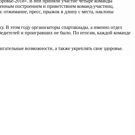
оровье-2018»
. В ней приняли участие четыре команды
твенным построением и приветствием
команд-участниц
.
: отжимание, пресс, прыжок в длину с места, наклоны
. В этом году организаторы спартакиады, а именно отдел
едителей и проигравших не было. По итогам, каждой команде
гательные возможности, а также укреплять свое здоровье.