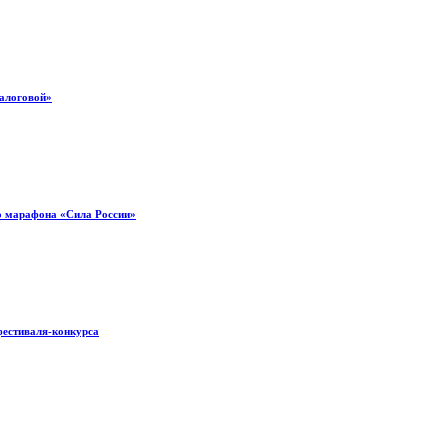
налоговой»
о марафона «Сила России»
фестиваля-конкурса