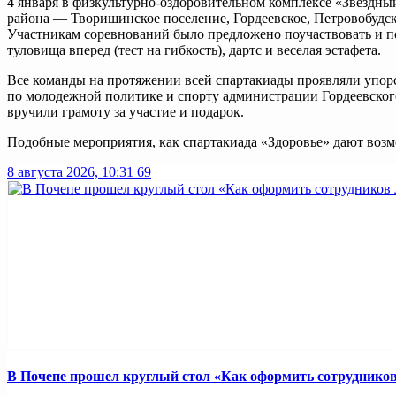
4 января в
физкультурно-оздоровительном
комплексе «Звездны
района — Творишинское поселение, Гордеевское, Петровобуд
Участникам соревнований было предложено поучаствовать и по
туловища вперед (тест на гибкость), дартс и веселая эстафета.
Все команды на протяжении всей спартакиады проявляли упорс
по молодежной политике и спорту администрации Гордеевског
вручили грамоту за участие и подарок.
Подобные мероприятия, как спартакиада «Здоровье» дают возмо
8 августа 2026, 10:31
69
В Почепе прошел круглый стол «Как оформить сотрудников 