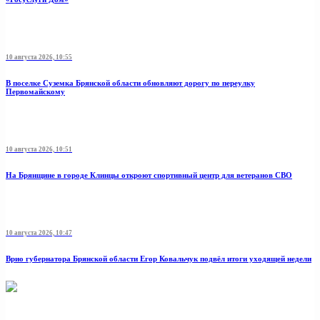
10 августа 2026, 10:55
В поселке Суземка Брянской области обновляют дорогу по переулку
Первомайскому
10 августа 2026, 10:51
На Брянщине в городе Клинцы откроют спортивный центр для ветеранов СВО
10 августа 2026, 10:47
Врио губернатора Брянской области Егор Ковальчук подвёл итоги уходящей недели