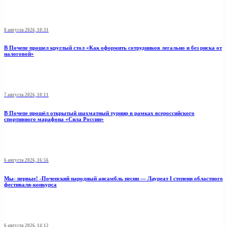
8 августа 2026, 10:31
В Почепе прошел круглый стол «Как оформить сотрудников легально и без риска от
налоговой»
7 августа 2026, 10:11
В Почепе прошёл открытый шахматный турнир в рамках всероссийского
спортивного марафона «Сила России»
6 августа 2026, 16:56
Мы- первые! -Почепский народный ансамбль песни — Лауреат I степени областного
фестиваля-конкурса
6 августа 2026, 14:12